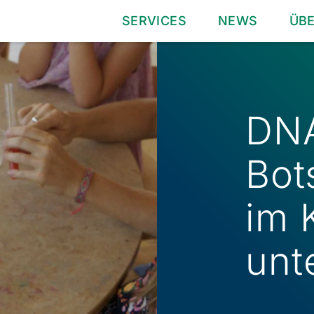
SERVICES
NEWS
ÜB
DN
Bot
im 
unt