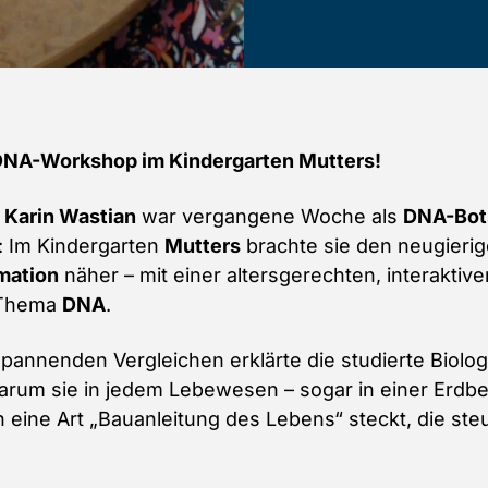
DNA-Workshop im Kindergarten Mutters!
n
Karin Wastian
war vergangene Woche als
DNA-Bot
 Im Kindergarten
Mutters
brachte sie den neugierig
mation
näher – mit einer altersgerechten, interaktiv
 Thema
DNA
.
annenden Vergleichen erklärte die studierte Biologi
rum sie in jedem Lebewesen – sogar in einer Erdbeer
n eine Art „Bauanleitung des Lebens“ steckt, die ste