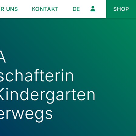
ER UNS
KONTAKT
DE
SHOP
A
schafterin
Kindergarten
erwegs