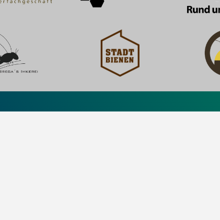
Sinsoma Gmb
Bahnhofstr. 32
6176 Völs
Österreich
© 2026 Sinso