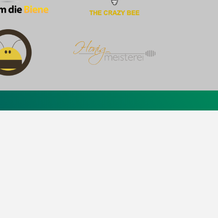
H
Kontakt
a
FAQ
Newsletter
Widerrufsbelehrung
ma GmbH
AGB