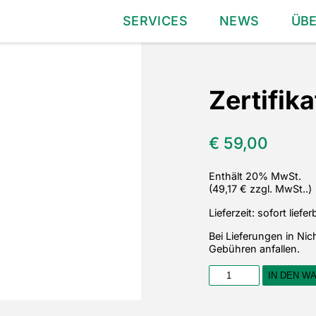
SERVICES
NEWS
ÜB
Zertifik
€
59,00
Enthält 20% MwSt.
(49,17 € zzgl. MwSt..)
Lieferzeit: sofort liefer
Bei Lieferungen in Ni
Gebühren anfallen.
Zertifikat
IN DEN W
DNA-
Trachtanalyse